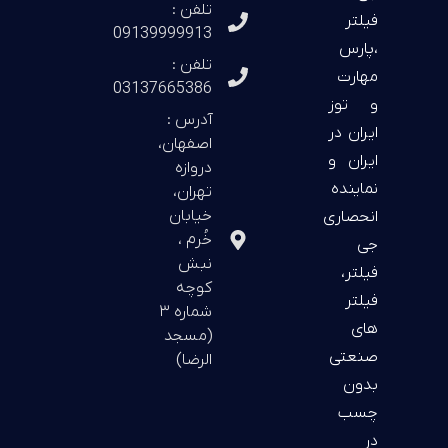
تلفن :
فیلتر
09139999913
،پارس
تلفن :
مهارت
03137665386
و توز
آدرس :
ایران در
اصفهان،
ایران و
دروازه
نماینده
تهران،
خیابان
انحصاری
خُرم ،
جی
نبش
فیلتر،
کوچه
فیلتر
شماره ۳
های
(مسجد
صنعتی
الرضا)
بدون
چسب
در