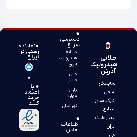
●
دسترسی
سریع
●نماینده
رسمی در
صنایع
ایران
طلائی
هیدرولیک
هیدرولیک
ایران
آدریَن
جــی
فیلتر
نمایندگی
● با
پارس
اعتماد
رسمی
مهارت
خرید
شرکت‌های
کنید
توز ایران
صنایع
هیدرولیک
●
اطلاعات
ایران،
تماس
جی