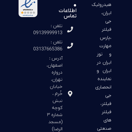
هیدرولیک
●
اطلاعات
ایران،
تماس
جی
تلفن :
فیلتر
09139999913
،پارس
تلفن :
مهارت
03137665386
و توز
آدرس :
ایران در
اصفهان،
ایران و
دروازه
نماینده
تهران،
خیابان
انحصاری
خُرم ،
جی
نبش
فیلتر،
کوچه
فیلتر
شماره ۳
های
(مسجد
صنعتی
الرضا)