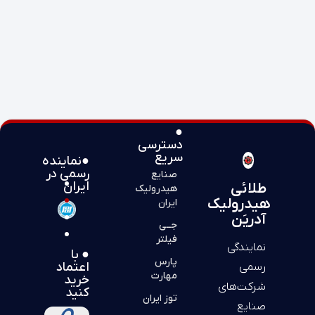
●
دسترسی
سریع
●نماینده
رسمی در
صنایع
ایران
طلائی
هیدرولیک
هیدرولیک
ایران
آدریَن
جــی
فیلتر
نمایندگی
● با
پارس
اعتماد
رسمی
مهارت
خرید
شرکت‌های
کنید
توز ایران
صنایع