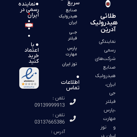
سریع
●نماینده
رسمی در
صنایع
ایران
طلائی
هیدرولیک
هیدرولیک
ایران
آدریَن
جــی
فیلتر
نمایندگی
● با
پارس
اعتماد
رسمی
مهارت
خرید
شرکت‌های
کنید
توز ایران
صنایع
هیدرولیک
●
اطلاعات
ایران،
تماس
جی
تلفن :
فیلتر
09139999913
،پارس
تلفن :
مهارت
03137665386
و توز
آدرس :
ایران در