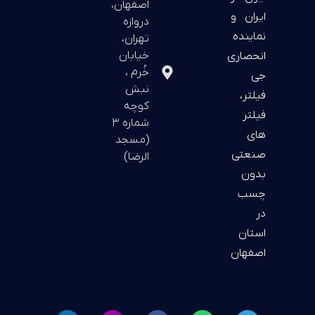
اصفهان،
ایران و
دروازه
نماینده
تهران،
خیابان
انحصاری
خُرم ،
جی
نبش
فیلتر،
کوچه
فیلتر
شماره ۳
های
(مسجد
صنعتی
الرضا)
بدون
چسب
در
استان
اصفهان