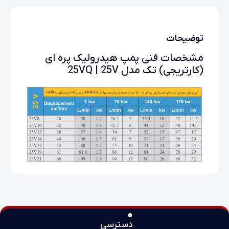
توضیحات
مشخصات فنی پمپ هیدرولیک پره ای
(کارتریجی) تک مدل 25VQ | 25V
●
دسترسی