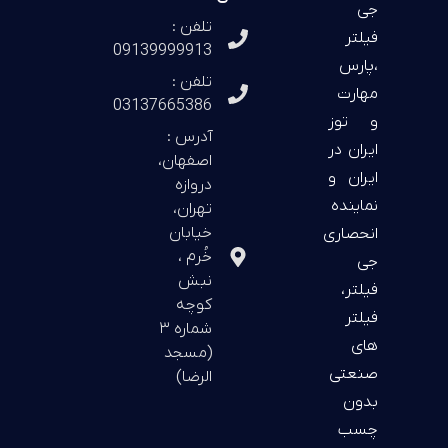
جی
تلفن :
فیلتر
09139999913
،پارس
تلفن :
مهارت
03137665386
و توز
آدرس :
ایران در
اصفهان،
ایران و
دروازه
نماینده
تهران،
خیابان
انحصاری
خُرم ،
جی
نبش
فیلتر،
کوچه
فیلتر
شماره ۳
های
(مسجد
صنعتی
الرضا)
بدون
چسب