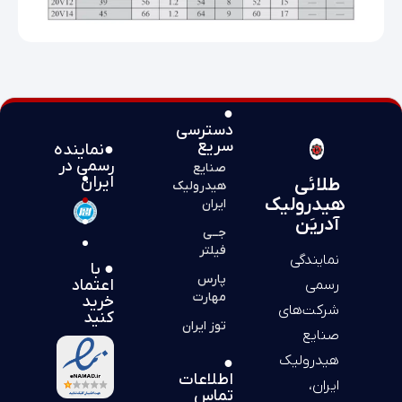
●
دسترسی
سریع
●نماینده
رسمی در
صنایع
ایران
طلائی
هیدرولیک
هیدرولیک
ایران
آدریَن
جــی
فیلتر
نمایندگی
● با
پارس
اعتماد
رسمی
مهارت
خرید
شرکت‌های
کنید
توز ایران
صنایع
هیدرولیک
●
اطلاعات
ایران،
تماس