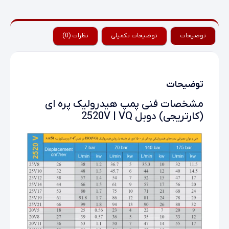
توضیحات
توضیحات تکمیلی
نظرات (0)
توضیحات
مشخصات فنی پمپ هیدرولیک پره ای
(کارتریجی) دوبل 2520V | VQ