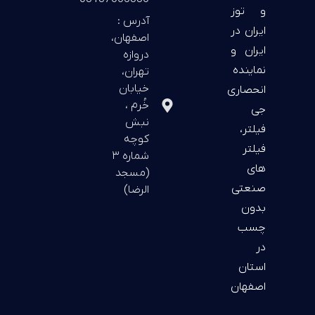
و توز
آدرس :
ایران در
اصفهان،
ایران و
دروازه
نماینده
تهران،
خیابان
انحصاری
خُرم ،
جی
نبش
فیلتر،
کوچه
فیلتر
شماره ۳
های
(مسجد
صنعتی
الرضا)
بدون
چسب
در
استان
اصفهان