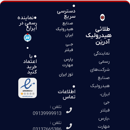
●
دسترسی
سریع
●نماینده
رسمی در
صنایع
ایران
طلائی
هیدرولیک
هیدرولیک
ایران
آدریَن
جــی
فیلتر
نمایندگی
● با
پارس
اعتماد
رسمی
مهارت
خرید
شرکت‌های
کنید
توز ایران
صنایع
هیدرولیک
●
اطلاعات
ایران،
تماس
جی
تلفن :
فیلتر
09139999913
،پارس
تلفن :
مهارت
03137665386