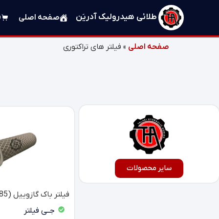
طلائی هیدرولیک آدریَن
صفحه اصلی
ف
صفحه اصلی
»
فیلتر های تراکتوری
سایر محصولات
فیلتر باک گازوییل (285 - 399 - 475)
جــی فیلتر