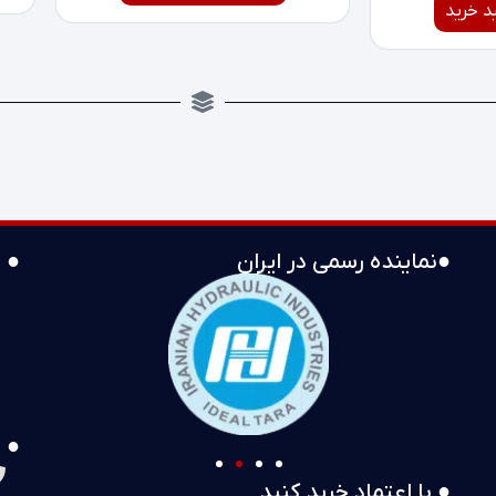
د خرید
●نماینده رسمی در ایران
● 
● 
● با اعتماد خرید کنید