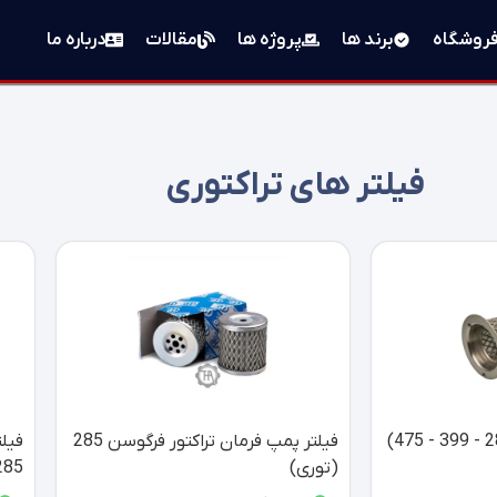
روشگاه
برند ها
پروژه ها
مقالات
درباره ما
فیلتر های تراکتوری
فیلتر پمپ فرمان تراکتور فرگوسن 285
فیل
(توری)
285