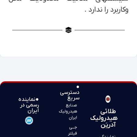
وکاربرد را ندارد .
●
دسترسی
سریع
●نماینده
رسمی در
صنایع
ایران
طلائی
هیدرولیک
هیدرولیک
ایران
آدریَن
جــی
فیلتر
نمایندگی