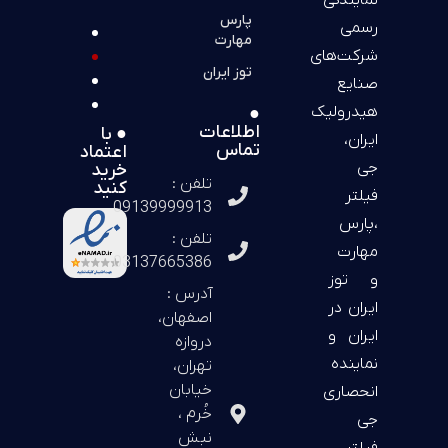
پارس
رسمی
مهارت
شرکت‌های
توز ایران
صنایع
هیدرولیک
●
اطلاعات
● با
ایران،
تماس
اعتماد
جی
خرید
تلفن :
کنید
فیلتر
09139999913
،پارس
تلفن :
مهارت
03137665386
و توز
آدرس :
ایران در
اصفهان،
ایران و
دروازه
نماینده
تهران،
خیابان
انحصاری
خُرم ،
جی
نبش
فیلتر،